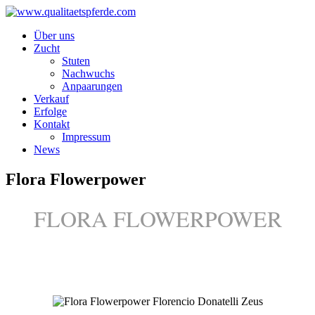
Über uns
Zucht
Stuten
Nachwuchs
Anpaarungen
Verkauf
Erfolge
Kontakt
Impressum
News
Flora Flowerpower
FLORA FLOWERPOWER
Florencio - Donatelli - Zeus - Weltmeister
in 2013 M-Dressur erfolgreich unter Marco Bührig